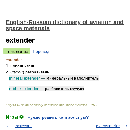
English-Russian dictionary of aviation and
space materials
extender
Толкование
Перевод
extender
1.
наполнитель
2.
(
сухой
)
разбавитель
mineral extender
—
минеральный наполнитель
rubber extender
—
разбавитель каучука
English-Russian dictionary of aviation and space materials
.
1972
.
Игры ⚽
Нужно решить контрольную?
exsiccant
extensimeter