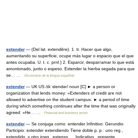
extender
— (Del lat. extendĕre). 1. tr. Hacer que algo,
aumentando su superficie, ocupe más lugar o espacio que el que
antes ocupaba. U. t. c. prnl.) 2. Esparcir, desparramar lo que está
amontonado, junto o espeso. Extender la hierba segada para que
se… …
Diccionario de la lengua española
extender
— UK US /ɪkˈstendər/ noun [C] ► a person or
organization that lends money: »Extenders of credit are not
allowed to advertise on the student campus. ► a period of time
during which something continues after the time that was originally
agreed: »He… …
Financial and business terms
extender
— Se conjuga como: entender Infinitivo: Gerundio:
Participio: extender extendiendo Tiene doble p. p.: uno reg.,
extendido, y otro irreg., extenso. Indicativo presente