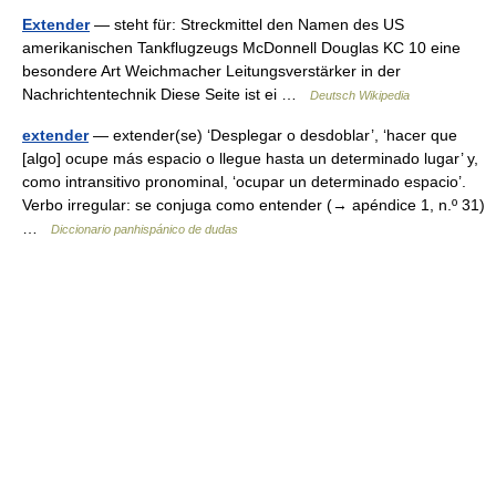
Extender
— steht für: Streckmittel den Namen des US
amerikanischen Tankflugzeugs McDonnell Douglas KC 10 eine
besondere Art Weichmacher Leitungsverstärker in der
Nachrichtentechnik Diese Seite ist ei …
Deutsch Wikipedia
extender
— extender(se) ‘Desplegar o desdoblar’, ‘hacer que
[algo] ocupe más espacio o llegue hasta un determinado lugar’ y,
como intransitivo pronominal, ‘ocupar un determinado espacio’.
Verbo irregular: se conjuga como entender (→ apéndice 1, n.º 31)
…
Diccionario panhispánico de dudas