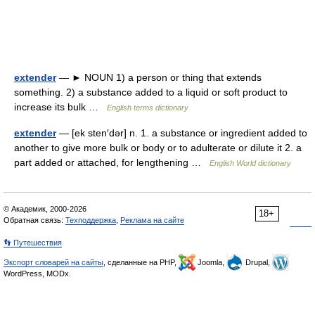
extender
— ► NOUN 1) a person or thing that extends
something. 2) a substance added to a liquid or soft product to
increase its bulk …
English terms dictionary
extender
— [ek sten′dər] n. 1. a substance or ingredient added to
another to give more bulk or body or to adulterate or dilute it 2. a
part added or attached, for lengthening …
English World dictionary
© Академик, 2000-2026
18+
Обратная связь:
Техподдержка
,
Реклама на сайте
👣 Путешествия
Экспорт словарей на сайты
, сделанные на PHP,
Joomla,
Drupal,
WordPress, MODx.