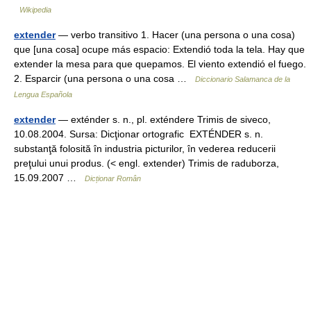
Wikipedia
extender
— verbo transitivo 1. Hacer (una persona o una cosa)
que [una cosa] ocupe más espacio: Extendió toda la tela. Hay que
extender la mesa para que quepamos. El viento extendió el fuego.
2. Esparcir (una persona o una cosa …
Diccionario Salamanca de la
Lengua Española
extender
— exténder s. n., pl. exténdere Trimis de siveco,
10.08.2004. Sursa: Dicţionar ortografic EXTÉNDER s. n.
substanţă folosită în industria picturilor, în vederea reducerii
preţului unui produs. (< engl. extender) Trimis de raduborza,
15.09.2007 …
Dicționar Român